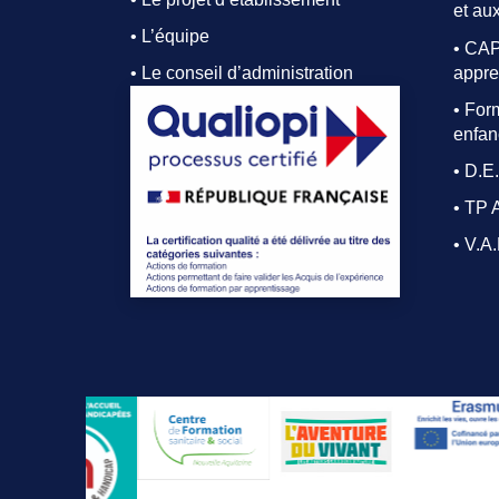
et aux
• L’équipe
• CAP
appre
• Le conseil d’administration
• For
enfan
• D.E
• TP 
• V.A