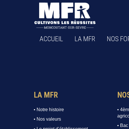
ACCUEIL
LA MFR
NOS FO
LA MFR
NO
• Notre histoire
• 4èm
agric
• Nos valeurs
• Bac
• Le projet d’établissement